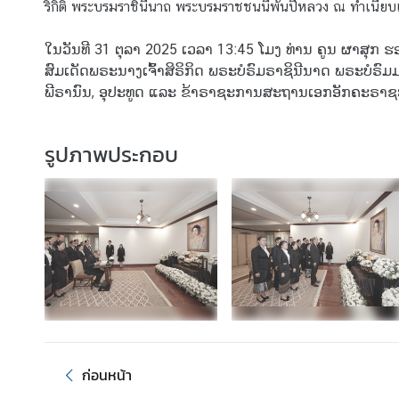
ริกิติ์ พระบรมราชินีนาถ พระบรมราชชนนีพันปีหลวง ณ ทำเนียบเ
ໃນວັນທີ 31 ຕຸລາ 2025 ເວລາ 13:45 ໂມງ ທ່ານ ຄູນ ຜາສຸກ
ข่
ສົມເດັດພຣະນາງເຈົ້າສິຣິກິດ ພຣະບໍຣົມຣາຊິນີນາດ ພຣະບໍ
า
ພີຣານົນ, ອຸປະທູດ ແລະ ຂ້າຣາຊະການສະຖານເອກອັກຄະຣາຊ
ว
แ
ล
รูปภาพประกอบ
ะ
กิ
จ
ก
ร
ร
ม
ง
า
ก่อนหน้า
น