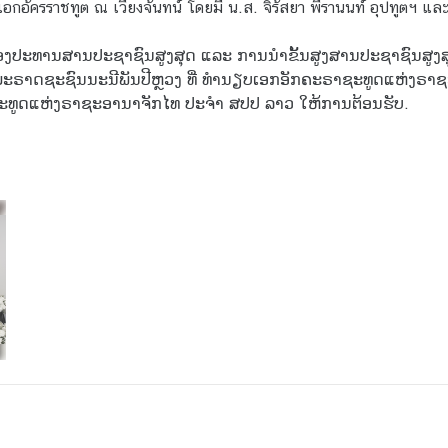
อกอัครราชทูต ณ เวียงจันทน์ โดยมี น.ส. จิรัสยา พีรานนท์ อุปทูตฯ แ
 ຮອງປະທານສານປະຊາຊົນສູງສຸດ ແລະ ການນຳຂັ້ນສູງສານປະຊາຊົນສູງສຸ
ຣົມມະຣາດຊະຊົນນະນີພັນປີຫຼວງ ທີ່ ທຳນຽບເອກອັກຄະຣາຊະທູດແຫ່ງຣ
ະທູດແຫ່ງຣາຊະອານາຈັກໄທ ປະຈຳ ສປປ ລາວ ໃຫ້ການຕ້ອນຮັບ.