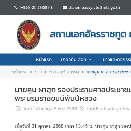
(+856-21) 214581-3
thaiembassy.vte@mfa.go.th
ห
น้
สถานเอกอัครราชทูต ณ
า
แ
ร
ก
หน้าแรก
เกี่ยวกับ สอท.
ข่าวและกิจกรร
เ
หน้าแรก
ข่าว
ข่าวและกิจกรรม
นายคูน ผาสุก รองประธา
กี่
ย
นายคูน ผาสุก รองประธานศาลประชาชนส
ว
กั
พระบรมราชชนนีพันปีหลวง
บ
วันที่นำเข้าข้อมูล
5 พ.ย. 2568
วันที่ปรับปรุงข้อมูล
5 พ.
ส
อ
ท
เมื่อวันที่ 31 ตุลาคม 2568 เวลา 13.45 น. นายคูน ผาสุก 
.