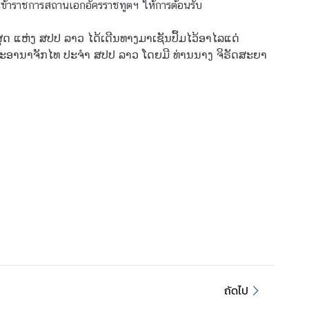
ละข้าราชการสถานเอกอัครราชทูตฯ ให้การต้อนรับ
ດ ແຫ່ງ ສປປ ລາວ ໄດ້ເດີນທາງມາເຊັນປຶ້ມໄວ້ອາໄລແດ່
າຊະອານາຈັກໄທ ປະຈຳ ສປປ ລາວ ໂດຍມີ ທ່ານນາງ ຈິຣັດສະຍາ
ถัดไป