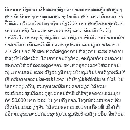
า
ກິດຈະກຳດັ່ງກ່າວ, ເປັນສ່ວນໜຶ່ງຂອງວາລະການສະເຫຼີມສະຫຼອງ
(
ສາຍພົວພັນທາງການທູດລະຫວ່າງໄທ ກັບ ສປປ ລາວ ຄົບຮອບ 75
V
ປີ ທີ່ລິເລີ່ມໃນລະດັບປະຊາຊົນ ເຊິ່ງໄດ້ຮັບການສະໜັບສະໜູນໂດຍ
I
ພາກເອກະຊົນໄທ ແລະ ພາກເອກະຊົນລາວ ພ້ອມກັນຈັດຕັ້ງ
S
ປະຕິບັດໂດຍປະຊາຊົນທັງໝົດ. ລວມທັງການຈັດກິດຈະກຳທອດຜ້າ
A
ປ່າສາມັກຄີ ເພື່ອລະດົມທຶນ ແລະ ອຸປະກອນລວມມູນຄ່າປະມານ
)
2.7 ລ້ານບາດ ຈົນສາມາດກໍ່ສ້າງອາຄານຫ້ອງການ ແລະ ອາຄານ
ຫ້ອງນ້ຳໄດ້ສຳເລັດ. ໂດຍອາຄານດັ່ງກ່າວ, ຈະຊ່ວຍອຳນວຍຄວາມ
ก
ສະດວກໃຫ້ແກ່ຄະນະຄູອາຈານ ສາມາດອຸທິດເວລາໃຫ້ແກ່ການ
า
ກຽມການສອນ ແລະ ເບິ່ງແຍງນັກຮຽນໃນຊຸມຊົນບ້ານດົງກະລຶມ ທີ່
ร
ຢູ່ຕິດກັບຊາຍແດນໄທ-ສປປ ລາວ ໄດ້ຢ່າງມີປະສິດທິພາບຕໍ່ໄປ. ໃນ
เ
ໂອກາດດຽວກັນ, ສະຖານເອກອັກຄະຣາຊະທູດ ໄດ້ຮ່ວມ
ลื
ສະໜັບສະໜູນວັດສະດຸອຸປະກອນສຳລັບກໍ່ສ້າງອາຄານ ລວມມູນ
อ
ຄ່າ 50,000 ບາດ ແລະ ໃນງານດັ່ງກ່າວ, ໂຮງໝໍກະເສມລາດ ອິນ
ก
ເຕີເນຊັນແນລວຽງຈັນ ໄດ້ຮ່ວມອອກໜ່ວຍແພດເຄື່ອນທີ່ ເພື່ອໃຫ້
ตั้
ບໍລິການສຸຂະພາບແກ່ປະຊາຊົນໃນຊຸມຊົນບ້ານດົງກະລີຶມ ອີກດ້ວຍ.
ง
แ