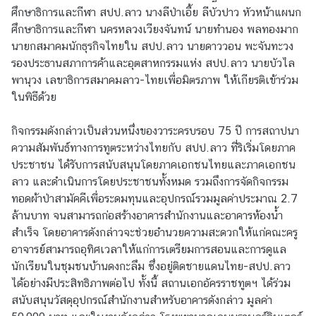
ศึกษาธิการและกีฬา สปป.ลาว นางลีป่าเอี้ย ลีบัวปาว หัวหน้าแผนก
ศึกษาธิการและกีฬา นครหลวงเวียงจันทน์ นายทำนอง พลทองมาก
ข่
นายกสมาคมนักธุรกิจไทยใน สปป.ลาว นายดาววอน พะจันทะวง
า
รองประธานสภาการค้าและอุตสาหกรรมแห่ง สปป.ลาว นายบัวไล
ว
พานุวง เลขาธิการสมาคมลาว-ไทยเพื่อมิตรภาพ ให้เกียรติเข้าร่วม
แ
ในพิธีด้วย
ล
ะ
กิจกรรมดังกล่าวเป็นส่วนหนึ่งของวาระครบรอบ 75 ปี การสถาปนา
กิ
ความสัมพันธ์ทางการทูตระหว่างไทยกับ สปป.ลาว ที่ริเริ่มโดยภาค
จ
ประชาชน ได้รับการสนับสนุนโดยภาคเอกชนไทยและภาคเอกชน
ก
ลาว และดำเนินการโดยประชาชนทั้งหมด รวมถึงการจัดกิจกรรม
ร
ทอดผ้าป่าสามัคคีเพื่อระดมทุนและอุปกรณ์รวมมูลค่าประมาณ 2.7
ร
ล้านบาท จนสามารถก่อสร้างอาคารสำนักงานและอาคารห้องน้ำ
ม
สำเร็จ โดยอาคารดังกล่าวจะช่วยอำนวยความสะดวกให้แก่คณะครู
อาจารย์สามารถอุทิศเวลาให้แก่การเตรียมการสอนและการดูแล
นักเรียนในชุมชนบ้านดงกะลึม ซึ่งอยู่ติดชายแดนไทย-สปป.ลาว
ง
ได้อย่างมีประสิทธิภาพต่อไป ทั้งนี้ สถานเอกอัครราชทูตฯ ได้ร่วม
า
สนับสนุนวัสดุอุปกรณ์สำนักงานสำหรับอาคารดังกล่าว มูลค่า
น