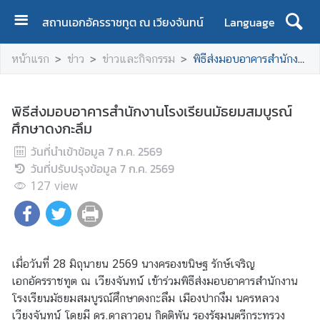
สถานเอกอัครราชทูต ณ เวียงจันทน์
Language
ห
หน้าแรก
ข่าว
ข่าวและกิจกรรม
พิธีส่งมอบอาคารสำนักงานโรงเรียนมัธยมสมบูรณ์ศึกษาดงกะลึม
น้
า
แ
พิธีส่งมอบอาคารสำนักงานโรงเรียนมัธยมสมบูรณ์
ร
ศึกษาดงกะลึม
ก
วันที่นำเข้าข้อมูล
7 ก.ค. 2569
เ
วันที่ปรับปรุงข้อมูล
7 ก.ค. 2569
กี่
127
view
ย
ว
กั
บ
เมื่อวันที่ 28 มิถุนายน 2569 นางครองขนิษฐ รักษ์เจริญ
ส
เอกอัครราชทูต ณ เวียงจันทน์ เข้าร่วมพิธีส่งมอบอาคารสำนักงาน
อ
โรงเรียนมัธยมสมบูรณ์ศึกษาดงกะลึม เมืองปากงึม นครหลวง
ท
เวียงจันทน์ โดยมี ดร.ดาลาวอน กิดติพัน รองรัฐมนตรีกระทรวง
.