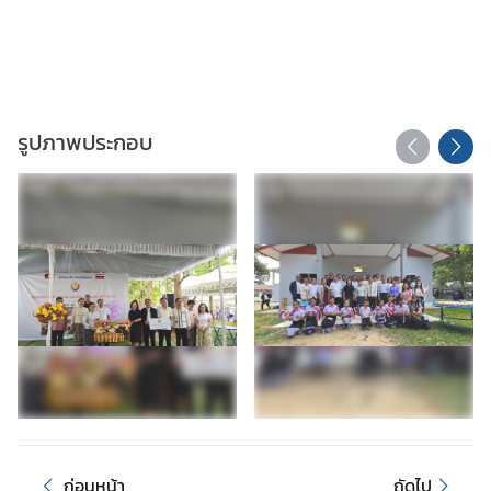
ล
ะ
ล
ง
ป
รูปภาพประกอบ
ร
ะ
ช
า
ม
ติ
น
อ
ก
ร
า
ช
อ
ก่อนหน้า
ถัดไป
า