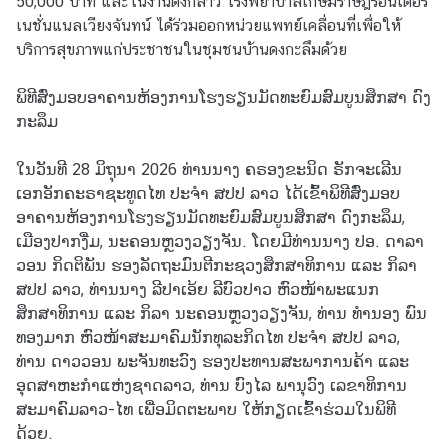
50,000 บาท และในงานดังกล่าว โรงพยาบาลเกษมราษฎร์อินเตอร์
ก
เนชั่นแนลเวียงจันทน์ ได้ร่วมออกหน่วยแพทย์เคลื่อนที่เพื่อให้
ง
บริการสุขภาพแก่ประชาชนในชุมชนบ้านดงกะลึมด้วย
สุ
ล
ພິທີສົ່ງມອບອາຄານຫ້ອງການໂຮງຮຽນມັດທະຍົມສົມບູນສຶກສາ ດົງ
ກະລຶມ
บ
ໃນວັນທີ 28 ມິຖຸນາ 2026 ທ່ານນາງ ຄຣອງຂະນິດ ຣັກຈະເລີນ
ริ
ເອກອັກຄະຣາຊະທູດໄທ ປະຈຳ ສປປ ລາວ ໄດ້ເຂົ້າພິທີສົ່ງມອບ
ก
ອາຄານຫ້ອງການໂຮງຮຽນມັດທະຍົມສົມບູນສຶກສາ ດົງກະລຶມ,
า
ເມືອງປາກງື່ມ, ນະຄອນຫຼວງວຽງຈັນ. ໂດຍມີທ່ານນາງ ປອ. ດາລາ
ร
ວອນ ກິດຕິພັນ ຮອງລັດຖະມົນຕີກະຊວງສຶກສາທິການ ແລະ ກິລາ
ต
ສປປ ລາວ, ທ່ານນາງ ລີປາເອ້ຍ ລີບົວປາວ ຫົວໜ້າພະແນກ
ร
ສຶກສາທິການ ແລະ ກິລາ ນະຄອນຫຼວງວຽງຈັນ, ທ່ານ ທຳນອງ ພົນ
ว
ທອງມາກ ຫົວໜ້າສະມາຄົມນັກທຸລະກິດໄທ ປະຈຳ ສປປ ລາວ,
จ
ທ່ານ ດາວວອນ ພະຈັນທະວົງ ຮອງປະທານສະພາການຄ້າ ແລະ
ล
ອຸດສາຫະກຳແຫ່ງຊາດລາວ, ທ່ານ ບົງໄລ ພານຸວົງ ເລຂາທິການ
ง
ສະມາຄົມລາວ-ໄທ ເພື່ອມິດຕະພາບ ໃຫ້ກຽດເຂົ້າຮ່ວມໃນພິທີ
ต
ດ້ວຍ.
ร