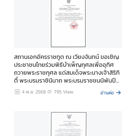
ล
ะ
ล
ง
ป
ร
ะ
ช
สถานเอกอัครราชทูต ณ เวียงจันทน์ ขอเชิญ
า
ประชาชนไทยร่วมพิธีบำเพ็ญกุศลเพื่ออุทิศ
ม
ถวายพระราชกุศล แด่สมเด็จพระนางเจ้าสิริกิ
ติ
ติ์ พระบรมราชินีนาถ พระบรมราชชนนีพันปี
น
หลวง ในโอกาสเสด็จสวรรคตครบปัณรสมวาร
อ
4 พ.ย. 2568
795
View
อ่านต่อ
(๑๕ วัน)
ก
ร
า
ช
อ
า