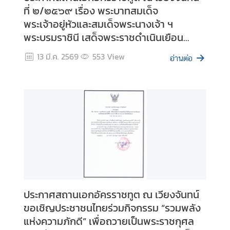
ที่ ๒/๒๕๖๙ เรื่อง พระบาทสมเด็จ
พระเจ้าอยู่หัวและสมเด็จพระนางเจ้า ฯ
ข่
พระบรมราชินี เสด็จพระราชดำเนินเยือน
า
สาธารณรัฐประชาธิปไตยประชาชนลาวอย่าง
ว
13 มี.ค. 2569
553
View
อ่านต่อ
เป็นทางการ
แ
ล
ะ
กิ
จ
ก
ร
ร
ม
ประกาศสถานเอกอัครราชทูต ณ เวียงจันทน์
ง
ขอเชิญประชาชนไทยร่วมกิจกรรม “รวมพลัง
า
แห่งความภักดี” เพื่อถวายเป็นพระราชกุศล
น