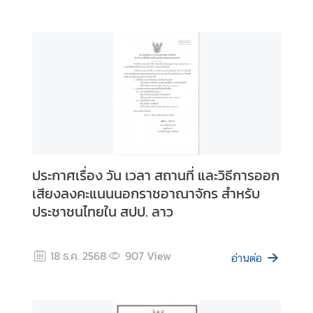
า
(
V
I
S
A
)
ก
า
ประกาศเรื่อง วัน เวลา สถานที่ และวิธีการออก
ร
เสียงลงคะแนนนอกราชอาณาจักร สำหรับ
เ
ประชาชนไทยใน สปป. ลาว
ลื
อ
ก
18 ธ.ค. 2568
907
View
อ่านต่อ
ตั้
ง
แ