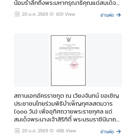
น้อมรำลึกถึงพระมหากรุณาธิคุณแด่สมเด็จ
ก
พระนางเจ้าสิริกิติ์ พระบรมราชินีนาถ พระบรม
ง
20 ม.ค. 2569
601
View
อ่านต่อ
ราชชนนี พันปีหลวง
สุ
ล
บ
ริ
ก
า
ร
ต
ร
สถานเอกอัครราชทูต ณ เวียงจันทน์ ขอเชิญ
ว
ประชาชนไทยร่วมพิธีบำเพ็ญกุศลสตมวาร
จ
(๑๐๐ วัน) เพื่ออุทิศถวายพระราชกุศล แด่
ล
ง
สมเด็จพระนางเจ้าสิริกิติ์ พระบรมราชินีนาถ
ต
พระบรมราชชนนีพันปีหลวง
20 ม.ค. 2569
486
View
ร
อ่านต่อ