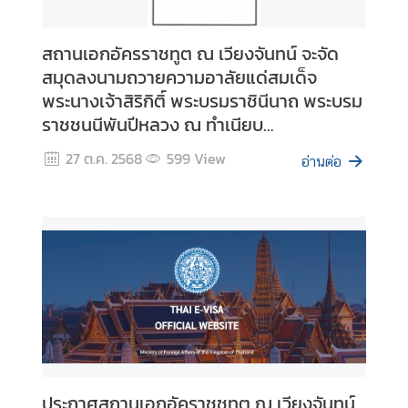
สถานเอกอัครราชทูต ณ เวียงจันทน์ จะจัด
สมุดลงนามถวายความอาลัยแด่สมเด็จ
พระนางเจ้าสิริกิติ์ พระบรมราชินีนาถ พระบรม
ราชชนนีพันปีหลวง ณ ทำเนียบ
เอกอัครราชทูต ณ เวียงจันทน์
27 ต.ค. 2568
599
View
อ่านต่อ
ประกาศสถานเอกอัคราชชทูต ณ เวียงจันทน์