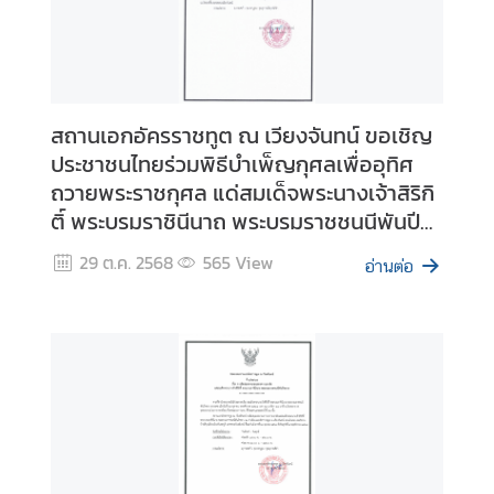
ณ
า
จั
ก
ร
สถานเอกอัครราชทูต ณ เวียงจันทน์ ขอเชิญ
ประชาชนไทยร่วมพิธีบำเพ็ญกุศลเพื่ออุทิศ
ถวายพระราชกุศล แด่สมเด็จพระนางเจ้าสิริกิ
ติ์ พระบรมราชินีนาถ พระบรมราชชนนีพันปี
หลวง ในโอกาสเสด็จสวรรคตครบสัตตมวาร
29 ต.ค. 2568
565
View
อ่านต่อ
(๗ วัน) ในวันพฤหัสบดีที่ ๓๐ ตุลาคม ๒๕๖๘
เวลา ๑๘.๐๐ น. ณ วัดองค์ตื้อ นครหลวง
เวียงจันทน์