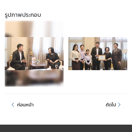
า
(
รูปภาพประกอบ
V
I
S
A
)
ก
า
ร
เ
ลื
อ
ก่อนหน้า
ถัดไป
ก
ตั้
ง
แ