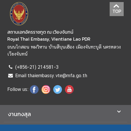
ล
ะ
TOP
ล
ง
ป
สถานเอกอัครราชทูต ณ เวียงจันทน์
ร
Royal Thai Embassy, Vientiane Lao PDR
ะ
ถนนไกสอน พมวิหาน บ้านสีบุนเฮือง เมืองจันทะบูลี นครหลวง
ช
เวียงจันทน์
า
ม
(+856-21) 214581-3
ติ
Email thaiembassy.vte@mfa.go.th
น
อ
Follow us:
ก
ร
า
งานกงสุล
ช
อ
า