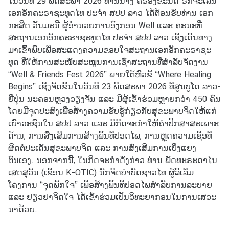
ໃນວັນທີ 29 ພຶດສະພາ 2026 ທ່ານນາງ ຄຣອງຂະນິດ ຣັກຈະເລີນ
ก
ເອກອັກຄະຣາຊະທູດໄທ ປະຈຳ ສປປ ລາວ ໄດ້ຕ້ອນຮັບທ່ານ ເອກ
ง
ກະສິດ ວັນມະນີ ຜູ້ອຳນວຍການອົງກອນ Well ແລະ ຄະນະທີ່
สุ
ສະຖານເອກອັກຄະຣາຊະທູດໄທ ປະຈຳ ສປປ ລາວ ເຊິ່ງເດີນທາງ
ล
ມາເຂົ້າພົບເພື່ອສະແດງຄວາມຂອບໃຈສະຖານເອກອັກຄະຣາຊະ
ທູດ ທີ່ໃຫ້ການສະໜັບສະໜູນການເຊົ່າສະຖານທີ່ສຳລັບຈັດງານ
“Well & Friends Fest 2026” ພາຍໃຕ້ຫົວຂໍ້ “Where Healing
บ
Begins” ເຊິ່ງຈັດຂຶ້ນໃນວັນທີ 23 ພຶດສະພາ 2026 ທີ່ສູນບູໂດ ລາວ-
ริ
ຍີ່ປຸ່ນ ນະຄອນຫຼວງວຽງຈັນ ແລະ ມີຜູ້ເຂົ້າຮ່ວມຫຼາຍກວ່າ 450 ຄົນ
ก
ໂດຍມີຈຸດປະສົງເພື່ອສ້າງຄວາມຮັບຮູ້ກ່ຽວກັບສຸຂະພາບຈິດໃຫ້ແກ່
า
ເຍົາວະຊົນໃນ ສປປ ລາວ ແລະ ມີກິດຈະກຳໃຫ້ຄຳປຶກສາສະເພາະ
ร
ດ້ານ, ການສົ່ງເສີມການສ້າງພື້ນທີ່ປອດໄພ, ການຫຼຸດຄວາມເຊື່ອທີ່
ต
ຜິດຕໍ່ປະເດັນສຸຂະພາບຈິດ ແລະ ການສົ່ງເສີມການເບິ່ງແຍງ
ร
ຕົນເອງ. ນອກຈາກນີ້ີ, ໃນກິດຈະກຳດັ່ງກ່າວ ທ່ານ ພັດທະຣະດາໄນ
ว
ເສດສຸວັນ (ເຂື່ອນ K-OTIC) ນັກຈິດບຳບັດຊາວໄທ ຜູ້ລິເລີ່ມ
จ
ໂຄງການ “ຈຸດພັກໃຈ” ເພື່ອສ້າງພື້ນທີ່ປອດໄພສຳລັບການລະບາຍ
ล
ແລະ ຢຽວຢາຈິດໃຈ ໄດ້ເຂົ້າຮ່ວມເປັນວິທະຍາກອນໃນການເສວະ
ง
ນາດ້ວຍ.
ต
ร