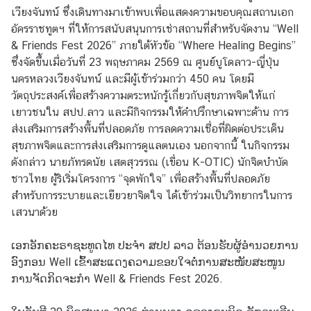
เวียงจันทน์ ซึ่งเดินทางมาเข้าพบเพื่อแสดงความขอบคุณสถานเอก
อัครราชทูตฯ ที่ให้การสนับสนุนการเช่าสถานที่สำหรับจัดงาน “Well
ข่
& Friends Fest 2026” ภายใต้หัวข้อ “Where Healing Begins”
า
ซึ่งจัดขึ้นเมื่อวันที่ 23 พฤษภาคม 2569 ณ ศูนย์บูโดลาว-ญี่ปุ่น
ว
นครหลวงเวียงจันทน์ และมีผู้เข้าร่วมกว่า 450 คน โดยมี
แ
วัตถุประสงค์เพื่อสร้างความตระหนักรู้เกี่ยวกับสุขภาพจิตให้แก่
ล
เยาวชนใน สปป.ลาว และมีกิจกรรมให้คำปรึกษาเฉพาะด้าน การ
ะ
ส่งเสริมการสร้างพื้นที่ปลอดภัย การลดความเชื่อที่ผิดต่อประเด็น
กิ
สุขภาพจิตและการส่งเสริมการดูแลตนเอง นอกจากนี้ ในกิจกรรม
จ
ดังกล่าว นายภัทรดนัย เสตสุวรรณ (เขื่อน K-OTIC) นักจิตบำบัด
ก
ชาวไทย ผู้ริเริ่มโครงการ “จุดพักใจ” เพื่อสร้างพื้นที่ปลอดภัย
ร
สำหรับการระบายและเยียวยาจิตใจ ได้เข้าร่วมเป็นวิทยากรในการ
ร
เสวนาด้วย
ม
ເອກອັກຄະຣາຊະທູດໄທ ປະຈຳ ສປປ ລາວ ຕ້ອນຮັບຜູ້ອຳນວຍການ
ອົງກອນ Well ເຂົ້າສະແດງຄວາມຂອບໃຈຕໍ່ການສະໜັບສະໜູນ
ง
ການຈັດກິດຈະກຳ Well & Friends Fest 2026.
า
น