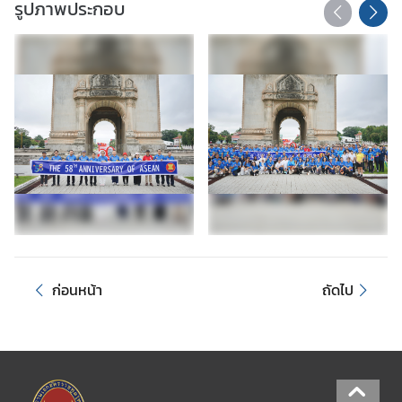
รูปภาพประกอบ
ล
ะ
ล
ง
ป
ร
ะ
ช
า
ม
ติ
น
อ
ก่อนหน้า
ถัดไป
ก
ร
า
ช
อ
า