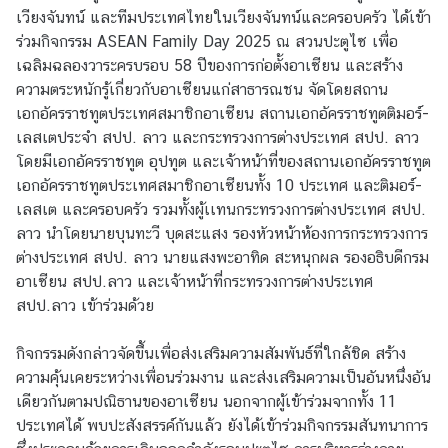
เวียงจันทน์ และทีมประเทศไทยในเวียงจันทน์และครอบครัว ได้เข้า
ร่วมกิจกรรม ASEAN Family Day 2025 ณ สวนปะตูไซ เพื่อ
ข่
เฉลิมฉลองวาระครบรอบ 58 ปีของการก่อตั้งอาเซียน และสร้าง
า
ความตระหนักรู้เกี่ยวกับอาเซียนแก่สาธารณชน จัดโดยสถาน
ว
เอกอัครราชทูตประเทศสมาชิกอาเซียน สถานเอกอัครราชทูตติมอร์-
แ
เลสเตประจำ สปป. ลาว และกระทรวงการต่างประเทศ สปป. ลาว
ล
โดยมีเอกอัครราชทูต อุปทูต และเจ้าหน้าที่ของสถานเอกอัครราชทูต
ะ
เอกอัครราชทูตประเทศสมาชิกอาเซียนทั้ง 10 ประเทศ และติมอร์-
กิ
เลสเต และครอบครัว รวมทั้งผู้เเทนกระทรวงการต่างประเทศ สปป.
จ
ลาว นำโดยนายบุนทะวี บุดสะแสง รองหัวหน้าห้องการกระทรวงการ
ก
ต่างประเทศ สปป. ลาว นายแสงพะอาทิด สะหนุกผล รองอธิบดีกรม
ร
อาเซียน สปป.ลาว และเจ้าหน้าที่กระทรวงการต่างประเทศ
ร
สปป.ลาว เข้าร่วมด้วย
ม
กิจกรรมดังกล่าวจัดขึ้นเพื่อส่งเสริมความสัมพันธ์ที่ใกล้ชิด สร้าง
ความคุ้นเคยระหว่างเพื่อนร่วมงาน และส่งเสริมความเป็นอันหนึ่งอัน
ง
เดียวกันตามปณิธานของอาเซียน นอกจากผู้เข้าร่วมจากทั้ง 11
า
ประเทศได้ พบปะสังสรรค์กันแล้ว ยังได้เข้าร่วมกิจกรรมสันทนาการ
น