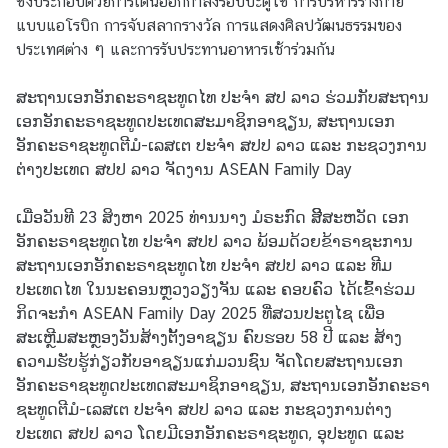
ซึ่งประกอบด้วยการเดินออกกำลังรอบปะตูไซ การบริหารร่างกาย
ก
แบบแอโรบิก การจับสลากรางวัล การแสดงศิลปวัฒนธรรมของ
ง
ประเทศต่าง ๆ และการรับประทานอาหารเช้าร่วมกัน
สุ
ล
ສະຖານເອກອັກຄະຣາຊະທູດໄທ ປະຈຳ ສປ ລາວ ຮ່ວມກັບສະຖານ
ເອກອັກຄະຣາຊະທູດປະເທດສະມາຊິກອາຊຽນ, ສະຖານເອກ
ອັກຄະຣາຊະທູດຕີມໍ-ເລສເຕ ປະຈຳ ສປປ ລາວ ແລະ ກະຊວງການ
บ
ຕ່າງປະເທດ ສປປ ລາວ ຈັດງານ ASEAN Family Day
ริ
ก
ເມື່ອວັນທີ 23 ສິງຫາ 2025 ທ່ານນາງ ມໍຣະກົດ ສີິສະຫວັດ ເອກ
า
ອັກຄະຣາຊະທູດໄທ ປະຈຳ ສປປ ລາວ ພ້ອມດ້ວຍຂ້າຣາຊະການ
ร
ສະຖານເອກອັກຄະຣາຊະທູດໄທ ປະຈຳ ສປປ ລາວ ແລະ ທີມ
ต
ປະເທດໄທ ໃນນະຄອນຫຼວງວຽງຈັນ ແລະ ຄອບຄົວ ໄດ້ເຂົ້າຮ່ວມ
ร
ກິດຈະກຳ ASEAN Family Day 2025 ທີ່ສວນປະຕູໄຊ ເພື່ອ
ว
ສະເຫຼີມສະຫຼອງວັນສ້າງຕັ້ງອາຊຽນ ຄົບຮອບ 58 ປີ ແລະ ສ້າງ
จ
ຄວາມຮັບຮູ້ກ່ຽວກັບອາຊຽນແກ່ມວນຊົນ ຈັດໂດຍສະຖານເອກ
ล
ອັກຄະຣາຊະທູດປະເທດສະມາຊິກອາຊຽນ, ສະຖານເອກອັກຄະຣາ
ง
ຊະທູດຕີມໍ-ເລສເຕ ປະຈຳ ສປປ ລາວ ແລະ ກະຊວງການຕ່າງ
ต
ປະເທດ ສປປ ລາວ ໂດຍມີເອກອັກຄະຣາຊະທູດ, ອຸປະທູດ ແລະ
ร